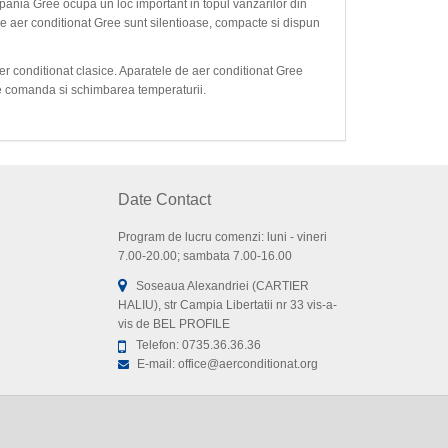
ania Gree ocupa un loc important in topul vanzarilor din
de aer conditionat Gree sunt silentioase, compacte si dispun
er conditionat clasice. Aparatele de aer conditionat Gree
tre comanda si schimbarea temperaturii.
Date Contact
Program de lucru comenzi: luni - vineri
7.00-20.00; sambata 7.00-16.00
Soseaua Alexandriei (CARTIER
HALIU), str Campia Libertatii nr 33 vis-a-
vis de BEL PROFILE
Telefon:
0735.36.36.36
E-mail:
office@aerconditionat.org