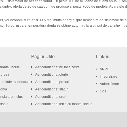
iul sistemelor de aer conditionat. Cu peste 100 de milioane de clienti anual, Comp
te dintr-o oferta de 20 de categorii de produse si peste 7000 de modele. Aparatele 
ter, vor economisi chiar si 30% mai multa energie spre deosebire de sistemele de a
l Turbo, in care temperatura dorita se obtine automat, fara timpul de tranzitie in
Pagini Utile
Linkuri
montaj inclus
Aer conditionat nu incalzeste
ANPC
uresti
Aer conditionat oferte
Inregistrare
a unitate exterioara
Aer conditionat preturi
Autentificare
ponia
Aer conditionat sfaturi
Cos
instalare inclus
Aer conditionat erori
isplit
Aer conditionat ieftin cu montaj inclus