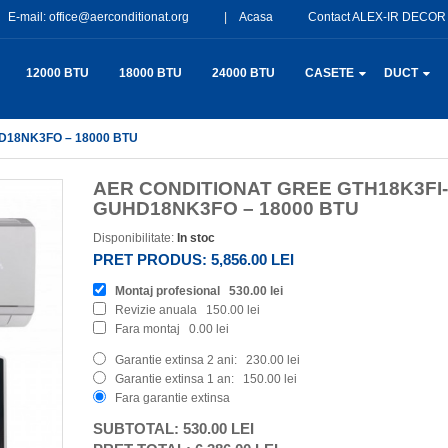
E-mail:
office@aerconditionat.org
Acasa
Contact ALEX-IR DECOR
12000 BTU
18000 BTU
24000 BTU
CASETE
DUCT
HD18NK3FO – 18000 BTU
AER CONDITIONAT GREE GTH18K3FI-
GUHD18NK3FO – 18000 BTU
Disponibilitate:
In stoc
PRET PRODUS:
5,856.00 LEI
Montaj profesional
530.00 lei
Revizie anuala
150.00 lei
Fara montaj
0.00 lei
Garantie extinsa 2 ani:
230.00 lei
Garantie extinsa 1 an:
150.00 lei
Fara garantie extinsa
SUBTOTAL:
530.00 LEI