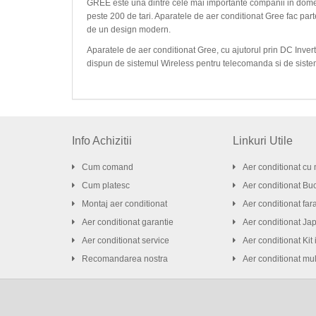
GREE este una dintre cele mai importante companii in domen
peste 200 de tari. Aparatele de aer conditionat Gree fac par
de un design modern.
Aparatele de aer conditionat Gree, cu ajutorul prin DC Inver
dispun de sistemul Wireless pentru telecomanda si de sistemu
Info Achizitii
Linkuri Utile
Cum comand
Aer conditionat cu 
Cum platesc
Aer conditionat Buc
Montaj aer conditionat
Aer conditionat far
Aer conditionat garantie
Aer conditionat Ja
Aer conditionat service
Aer conditionat Kit 
Recomandarea nostra
Aer conditionat mult