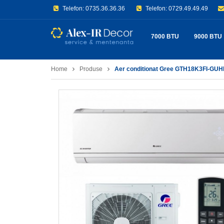
Telefon:
0735.36.36.36
Telefon:
0729.49.49.49
7000 BTU
9000 BTU
Home
Produse
Aer conditionat Gree GTH18K3FI-GU