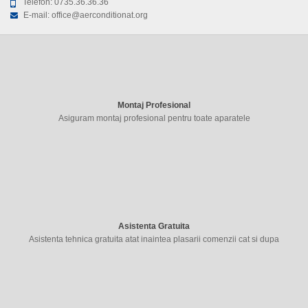
Telefon:
0735.36.36.36
E-mail:
office@aerconditionat.org
Montaj Profesional
Asiguram montaj profesional pentru toate aparatele
Asistenta Gratuita
Asistenta tehnica gratuita atat inaintea plasarii comenzii cat si dupa