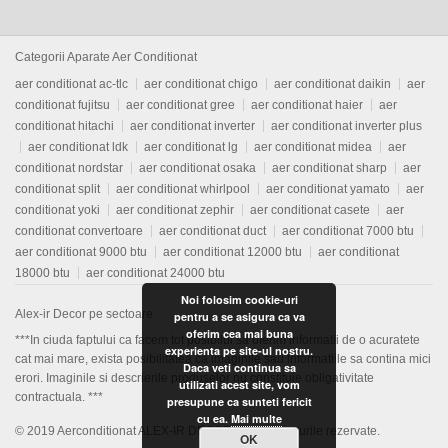
Categorii Aparate Aer Conditionat
aer conditionat ac-tlc
aer conditionat chigo
aer conditionat daikin
aer
conditionat fujitsu
aer conditionat gree
aer conditionat haier
aer
conditionat hitachi
aer conditionat inverter
aer conditionat inverter plus
aer conditionat ldk
aer conditionat lg
aer conditionat midea
aer
conditionat nordstar
aer conditionat osaka
aer conditionat sharp
aer
conditionat split
aer conditionat whirlpool
aer conditionat yamato
aer
conditionat yoki
aer conditionat zephir
aer conditionat casete
aer
conditionat convertoare
aer conditionat duct
aer conditionat 7000 btu
aer conditionat 9000 btu
aer conditionat 12000 btu
aer conditionat
18000 btu
aer conditionat 24000 btu
Noi folosim cookie-uri
Alex-ir Decor pe sectoare
pentru a se asigura ca va
oferim cea mai buna
***In ciuda faptului ca facem tot posibilul sa oferim informatii de o acuratete
experienta pe site-ul nostru.
cat mai mare, exista posibilitatea ca imaginile sau informatiile sa contina mici
Daca veti continua sa
erori. Imaginile si descrierile produselor nu constituie obligativitate
utilizati acest site, vom
contractuala. ***
presupune ca sunteti fericit
cu ea.
Mai multe
© 2019
Aerconditionat ALEX-IR DECOR
. Toate drepturile rezervate.
OK