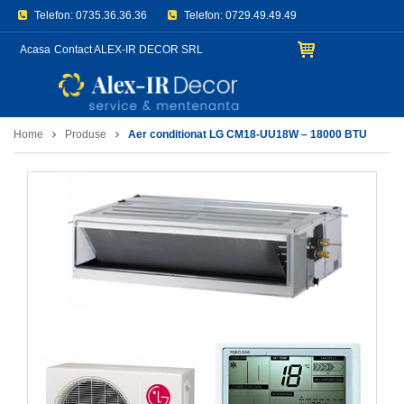
Telefon:
0735.36.36.36
Telefon:
0729.49.49.49
E-mail:
office@aerconditionat.org
Acasa
Contact ALEX-IR DECOR SRL
Home
Produse
Aer conditionat LG CM18-UU18W – 18000 BTU