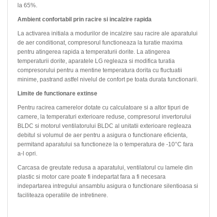
la 65%.
Ambient confortabil prin racire si incalzire rapida
La activarea initiala a modurilor de incalzire sau racire ale aparatului
de aer conditionat, compresorul functioneaza la turatie maxima
pentru atingerea rapida a temperaturii dorite. La atingerea
temperaturii dorite, aparatele LG regleaza si modifica turatia
compresorului pentru a mentine temperatura dorita cu fluctuatii
minime, pastrand astfel nivelul de confort pe toata durata functionarii.
Limite de functionare extinse
Pentru racirea camerelor dotate cu calculatoare si a altor tipuri de
camere, la temperaturi exterioare reduse, compresorul invertorului
BLDC si motorul ventilatorului BLDC al unitatii exterioare regleaza
debitul si volumul de aer pentru a asigura o functionare eficienta,
permitand aparatului sa functioneze la o temperatura de -10°C fara
a-l opri.
Carcasa de greutate redusa a aparatului, ventilatorul cu lamele din
plastic si motor care poate fi indepartat fara a fi necesara
indepartarea intregului ansamblu asigura o functionare silentioasa si
faciliteaza operatiile de intretinere.