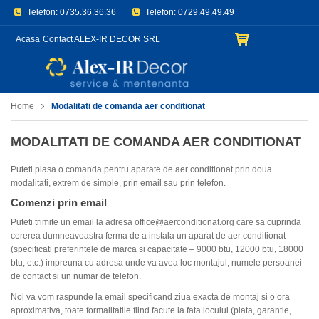
Telefon:
0735.36.36.36
Telefon:
0729.49.49.49
E-mail:
office@aerconditionat.org
Acasa
Contact ALEX-IR DECOR SRL
Home
Modalitati de comanda aer conditionat
MODALITATI DE COMANDA AER CONDITIONAT
Puteti plasa o comanda pentru aparate de aer conditionat prin doua
modalitati, extrem de simple, prin email sau prin telefon.
Comenzi prin email
Puteti trimite un email la adresa
office@aerconditionat.org
care sa cuprinda
cererea dumneavoastra ferma de a instala un aparat de aer conditionat
(specificati preferintele de marca si capacitate – 9000 btu, 12000 btu, 18000
btu, etc.) impreuna cu adresa unde va avea loc montajul, numele persoanei
de contact si un numar de telefon.
Noi va vom raspunde la email specificand ziua exacta de montaj si o ora
aproximativa, toate formalitatile fiind facute la fata locului (plata, garantie,