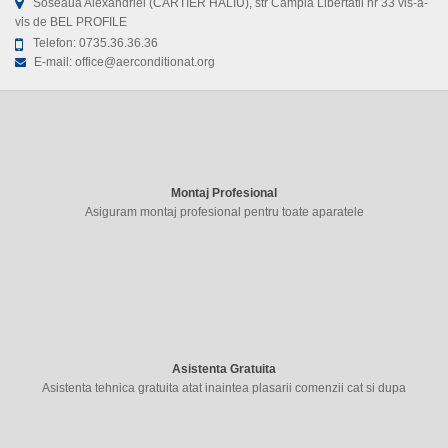
Soseaua Alexandriei (CARTIER HALIU), str Campia Libertatii nr 33 vis-a-
vis de BEL PROFILE
Telefon:
0735.36.36.36
E-mail:
office@aerconditionat.org
Montaj Profesional
Asiguram montaj profesional pentru toate aparatele
Asistenta Gratuita
Asistenta tehnica gratuita atat inaintea plasarii comenzii cat si dupa