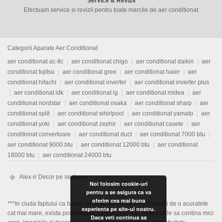
Service & Revizii
Efectuam service si revizii pentru toate marcile de aer conditionat
Categorii Aparate Aer Conditionat
aer conditionat ac-tlc
aer conditionat chigo
aer conditionat daikin
aer
conditionat fujitsu
aer conditionat gree
aer conditionat haier
aer
conditionat hitachi
aer conditionat inverter
aer conditionat inverter plus
aer conditionat ldk
aer conditionat lg
aer conditionat midea
aer
conditionat nordstar
aer conditionat osaka
aer conditionat sharp
aer
conditionat split
aer conditionat whirlpool
aer conditionat yamato
aer
conditionat yoki
aer conditionat zephir
aer conditionat casete
aer
conditionat convertoare
aer conditionat duct
aer conditionat 7000 btu
aer conditionat 9000 btu
aer conditionat 12000 btu
aer conditionat
18000 btu
aer conditionat 24000 btu
Alex-ir Decor pe sectoare
Noi folosim cookie-uri
pentru a se asigura ca va
oferim cea mai buna
***In ciuda faptului ca facem tot posibilul sa oferim informatii de o acuratete
experienta pe site-ul nostru.
cat mai mare, exista posibilitatea ca imaginile sau informatiile sa contina mici
Daca veti continua sa