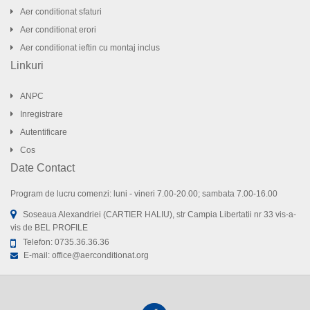
Aer conditionat sfaturi
Aer conditionat erori
Aer conditionat ieftin cu montaj inclus
Linkuri
ANPC
Inregistrare
Autentificare
Cos
Date Contact
Program de lucru comenzi: luni - vineri 7.00-20.00; sambata 7.00-16.00
Soseaua Alexandriei (CARTIER HALIU), str Campia Libertatii nr 33 vis-a-
vis de BEL PROFILE
Telefon:
0735.36.36.36
E-mail:
office@aerconditionat.org