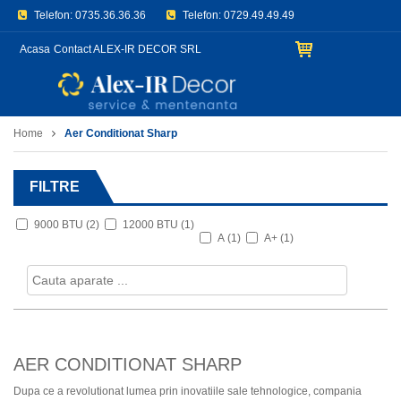
Telefon:
0735.36.36.36
Telefon:
0729.49.49.49
E-mail:
office@aerconditionat.org
Acasa
Contact ALEX-IR DECOR SRL
Home
Aer Conditionat Sharp
FILTRE
9000 BTU
(2)
12000 BTU
(1)
A
(1)
A+
(1)
AER CONDITIONAT SHARP
Dupa ce a revolutionat lumea prin inovatiile sale tehnologice, compania