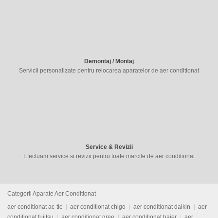
Demontaj / Montaj
Servicii personalizate pentru relocarea aparatelor de aer conditionat
Service & Revizii
Efectuam service si revizii pentru toate marcile de aer conditionat
Categorii Aparate Aer Conditionat
aer conditionat ac-tlc
aer conditionat chigo
aer conditionat daikin
aer
conditionat fujitsu
aer conditionat gree
aer conditionat haier
aer