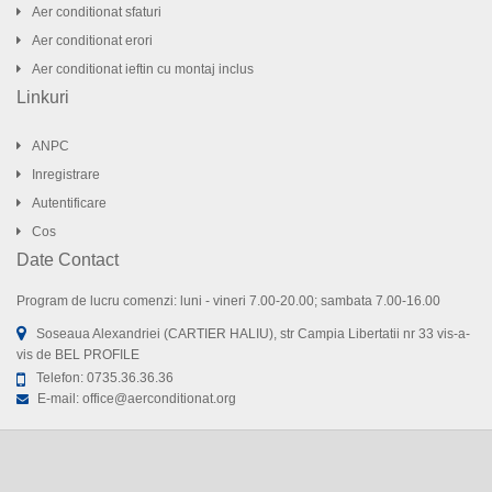
Aer conditionat sfaturi
Aer conditionat erori
Aer conditionat ieftin cu montaj inclus
Linkuri
ANPC
Inregistrare
Autentificare
Cos
Date Contact
Program de lucru comenzi: luni - vineri 7.00-20.00; sambata 7.00-16.00
Soseaua Alexandriei (CARTIER HALIU), str Campia Libertatii nr 33 vis-a-
vis de BEL PROFILE
Telefon:
0735.36.36.36
E-mail:
office@aerconditionat.org