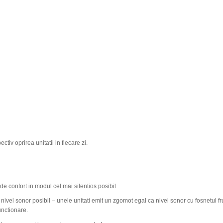
tiv oprirea unitatii in fiecare zi.
de confort in modul cel mai silentios posibil
 nivel sonor posibil – unele unitati emit un zgomot egal ca nivel sonor cu fosnetul f
unctionare.