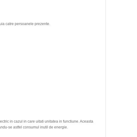
tuia catre persoanele prezente.
tric in cazul in care uitati unitatea in functiune. Aceasta
andu-se astfel consumul inutil de energie.