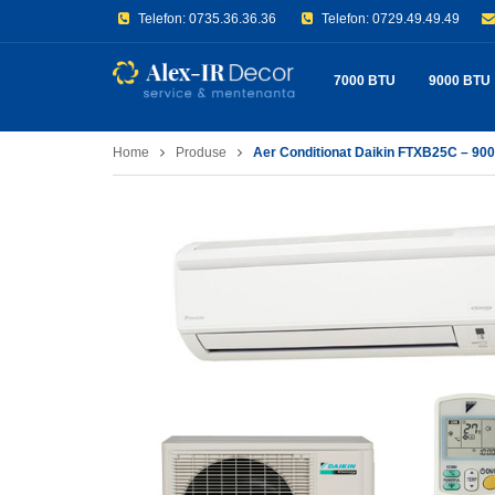
Telefon:
0735.36.36.36
Telefon:
0729.49.49.49
7000 BTU
9000 BTU
Home
Produse
Aer Conditionat Daikin FTXB25C – 90