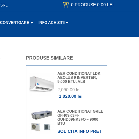
0
PRODUSE
0.00 LEI
 SRL
CONVERTOARE
INFO ACHIZITII
–
PRODUSE SIMILARE
AER CONDITIONAT LDK
AEOLUS 9 INVERTER,
9.000 BTU, ALB
2,090.00 lei
1,920.00 lei
AER CONDITIONAT GREE
GFH09K3FI-
GUHD09NK3FO – 9000
BTU
SOLICITA INFO PRET