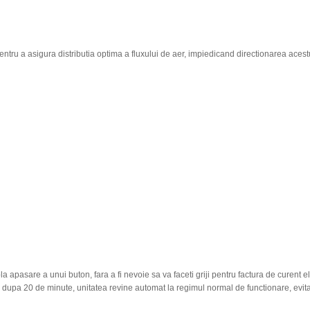
tru a asigura distributia optima a fluxului de aer, impiedicand directionarea aces
pasare a unui buton, fara a fi nevoie sa va faceti griji pentru factura de curent elec
 si dupa 20 de minute, unitatea revine automat la regimul normal de functionare, evit