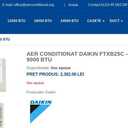
E-mail:
office@aerconditionat.org
Acasa
Contact ALEX-IR DECOR
12000 BTU
18000 BTU
24000 BTU
CASETE
DUCT
00 BTU
AER CONDITIONAT DAIKIN FTXB25C 
9000 BTU
Disponibilitate:
Stoc epuizat
PRET PRODUS:
2,382.00 LEI
Stoc epuizat
Producator:
Daikin