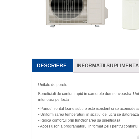
DESCRIERE
INFORMATII SUPLIMENT
Unitate de perete
Beneficiati de confort rapid in camerele dumneavoastra. Unit
interioara perfecta
• Panoul frontal foarte subtire este rezistent si se acomodeaz
• Uniformizarea temperaturii in spatiul de lucru se datoreaza 
• Ridica confortul prin functionarea sa silentioasa;
• Acces usor la programatorul in format 24H pentru confortul u