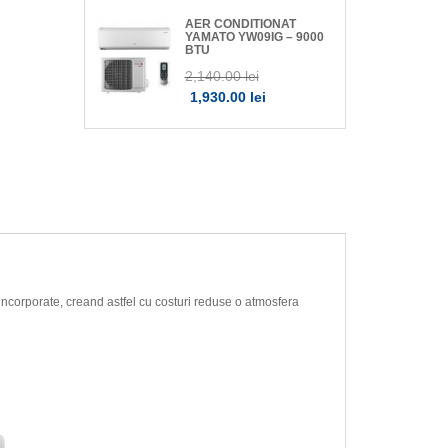
AER CONDITIONAT
YAMATO YW09IG – 9000
BTU
2,140.00 lei
1,930.00 lei
incorporate, creand astfel cu costuri reduse o atmosfera